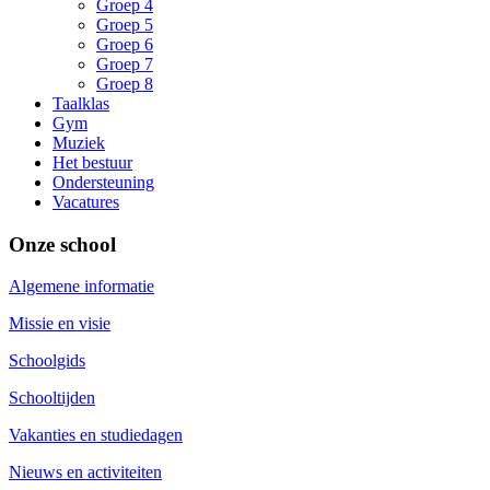
Groep 4
Groep 5
Groep 6
Groep 7
Groep 8
Taalklas
Gym
Muziek
Het bestuur
Ondersteuning
Vacatures
Onze school
Algemene informatie
Missie en visie
Schoolgids
Schooltijden
Vakanties en studiedagen
Nieuws en activiteiten