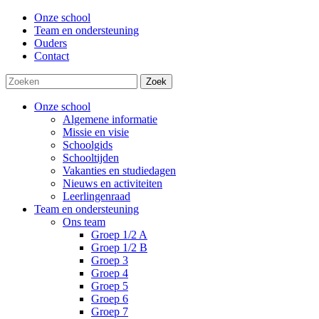
Onze school
Team en ondersteuning
Ouders
Contact
Zoek
Onze school
Algemene informatie
Missie en visie
Schoolgids
Schooltijden
Vakanties en studiedagen
Nieuws en activiteiten
Leerlingenraad
Team en ondersteuning
Ons team
Groep 1/2 A
Groep 1/2 B
Groep 3
Groep 4
Groep 5
Groep 6
Groep 7