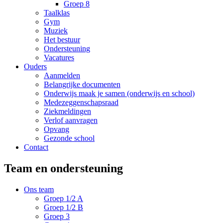
Groep 8
Taalklas
Gym
Muziek
Het bestuur
Ondersteuning
Vacatures
Ouders
Aanmelden
Belangrijke documenten
Onderwijs maak je samen (onderwijs en school)
Medezeggenschapsraad
Ziekmeldingen
Verlof aanvragen
Opvang
Gezonde school
Contact
Team en ondersteuning
Ons team
Groep 1/2 A
Groep 1/2 B
Groep 3