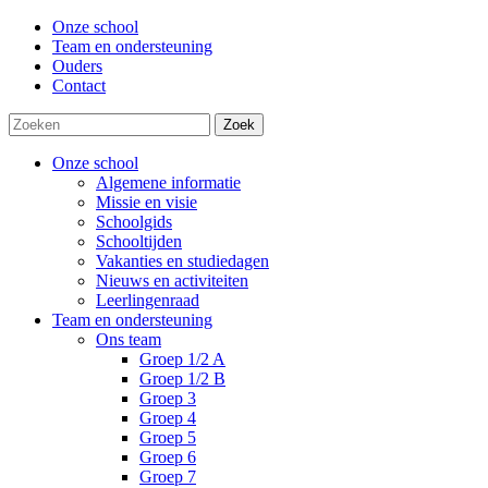
Onze school
Team en ondersteuning
Ouders
Contact
Zoek
Onze school
Algemene informatie
Missie en visie
Schoolgids
Schooltijden
Vakanties en studiedagen
Nieuws en activiteiten
Leerlingenraad
Team en ondersteuning
Ons team
Groep 1/2 A
Groep 1/2 B
Groep 3
Groep 4
Groep 5
Groep 6
Groep 7