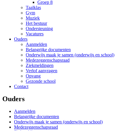
Groep 8
Taalklas
Gym
Muziek
Het bestuur
Ondersteuning
Vacatures
Ouders
Aanmelden
Belangrijke documenten
Onderwijs maak je samen (onderwijs en school)
Medezeggenschapsraad
Ziekmeldingen
Verlof aanvragen
Opvang
Gezonde school
Contact
Ouders
Aanmelden
Belangrijke documenten
Onderwijs maak je samen (onderwijs en school)
Medezeggenschapsraad