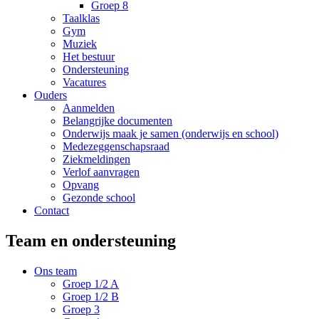
Groep 8
Taalklas
Gym
Muziek
Het bestuur
Ondersteuning
Vacatures
Ouders
Aanmelden
Belangrijke documenten
Onderwijs maak je samen (onderwijs en school)
Medezeggenschapsraad
Ziekmeldingen
Verlof aanvragen
Opvang
Gezonde school
Contact
Team en ondersteuning
Ons team
Groep 1/2 A
Groep 1/2 B
Groep 3