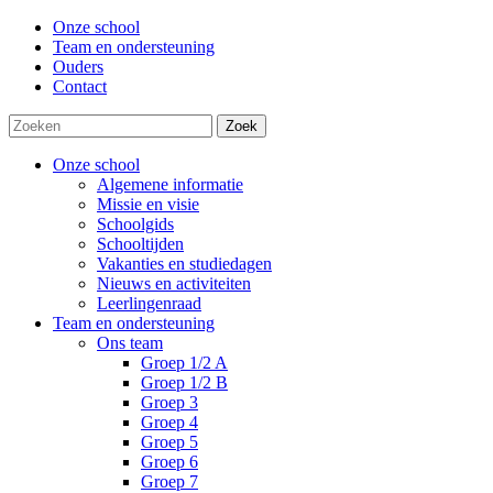
Onze school
Team en ondersteuning
Ouders
Contact
Zoek
Onze school
Algemene informatie
Missie en visie
Schoolgids
Schooltijden
Vakanties en studiedagen
Nieuws en activiteiten
Leerlingenraad
Team en ondersteuning
Ons team
Groep 1/2 A
Groep 1/2 B
Groep 3
Groep 4
Groep 5
Groep 6
Groep 7