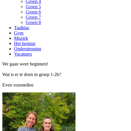
Groep 4
Groep 5
Groep 6
Groep 7
Groep 8
Taalklas
Gym
Muziek
Het bestuur
Ondersteuning
Vacatures
We gaan weer beginnen!
Wat is er te doen in groep 1-2b?
Even voorstellen