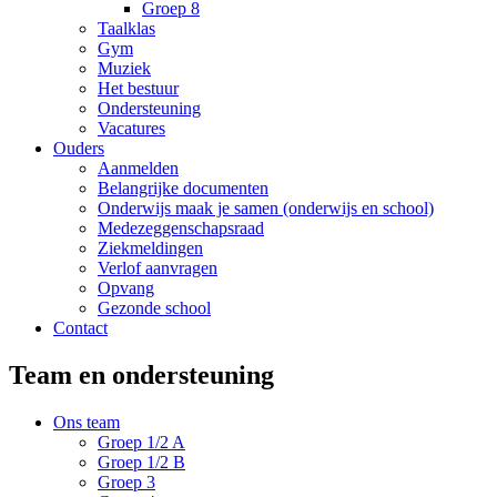
Groep 8
Taalklas
Gym
Muziek
Het bestuur
Ondersteuning
Vacatures
Ouders
Aanmelden
Belangrijke documenten
Onderwijs maak je samen (onderwijs en school)
Medezeggenschapsraad
Ziekmeldingen
Verlof aanvragen
Opvang
Gezonde school
Contact
Team en ondersteuning
Ons team
Groep 1/2 A
Groep 1/2 B
Groep 3