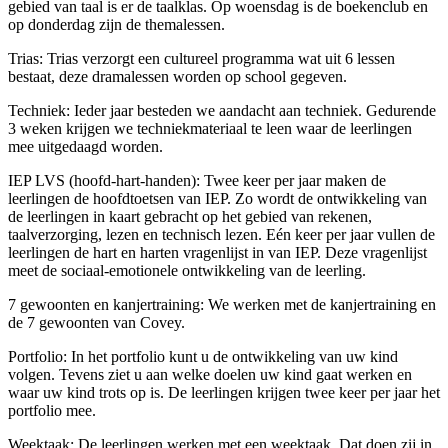
gebied van taal is er de taalklas. Op woensdag is de boekenclub en
op donderdag zijn de themalessen.
Trias: Trias verzorgt een cultureel programma wat uit 6 lessen
bestaat, deze dramalessen worden op school gegeven.
Techniek: Ieder jaar besteden we aandacht aan techniek. Gedurende
3 weken krijgen we techniekmateriaal te leen waar de leerlingen
mee uitgedaagd worden.
IEP LVS (hoofd-hart-handen): Twee keer per jaar maken de
leerlingen de hoofdtoetsen van IEP. Zo wordt de ontwikkeling van
de leerlingen in kaart gebracht op het gebied van rekenen,
taalverzorging, lezen en technisch lezen. Eén keer per jaar vullen de
leerlingen de hart en harten vragenlijst in van IEP. Deze vragenlijst
meet de sociaal-emotionele ontwikkeling van de leerling.
7 gewoonten en kanjertraining: We werken met de kanjertraining en
de 7 gewoonten van Covey.
Portfolio: In het portfolio kunt u de ontwikkeling van uw kind
volgen. Tevens ziet u aan welke doelen uw kind gaat werken en
waar uw kind trots op is. De leerlingen krijgen twee keer per jaar het
portfolio mee.
Weektaak: De leerlingen werken met een weektaak. Dat doen zij in