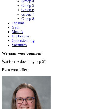
Groep 4
Groep 5
Groep 6
Groep 7
Groep 8
Taalklas
Gym
Muziek
Het bestuur
Ondersteuning
Vacatures
We gaan weer beginnen!
Wat is er te doen in groep 5?
Even voorstellen: