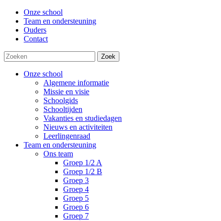
Onze school
Team en ondersteuning
Ouders
Contact
Zoek
Onze school
Algemene informatie
Missie en visie
Schoolgids
Schooltijden
Vakanties en studiedagen
Nieuws en activiteiten
Leerlingenraad
Team en ondersteuning
Ons team
Groep 1/2 A
Groep 1/2 B
Groep 3
Groep 4
Groep 5
Groep 6
Groep 7