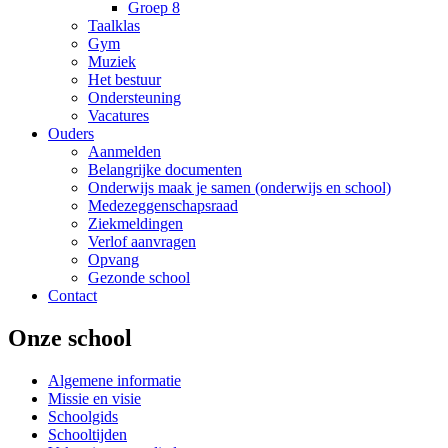
Groep 8
Taalklas
Gym
Muziek
Het bestuur
Ondersteuning
Vacatures
Ouders
Aanmelden
Belangrijke documenten
Onderwijs maak je samen (onderwijs en school)
Medezeggenschapsraad
Ziekmeldingen
Verlof aanvragen
Opvang
Gezonde school
Contact
Onze school
Algemene informatie
Missie en visie
Schoolgids
Schooltijden