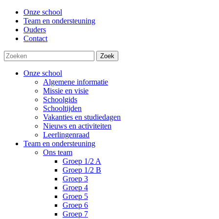
Onze school
Team en ondersteuning
Ouders
Contact
Zoek
Onze school
Algemene informatie
Missie en visie
Schoolgids
Schooltijden
Vakanties en studiedagen
Nieuws en activiteiten
Leerlingenraad
Team en ondersteuning
Ons team
Groep 1/2 A
Groep 1/2 B
Groep 3
Groep 4
Groep 5
Groep 6
Groep 7