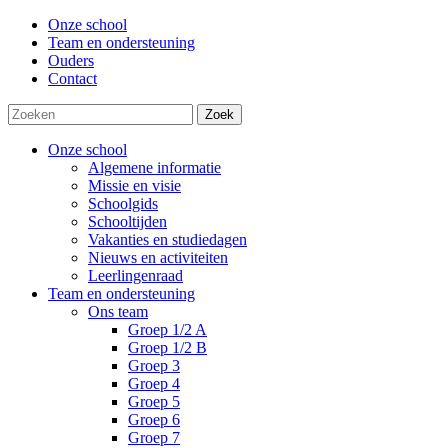
Onze school
Team en ondersteuning
Ouders
Contact
Zoek
Onze school
Algemene informatie
Missie en visie
Schoolgids
Schooltijden
Vakanties en studiedagen
Nieuws en activiteiten
Leerlingenraad
Team en ondersteuning
Ons team
Groep 1/2 A
Groep 1/2 B
Groep 3
Groep 4
Groep 5
Groep 6
Groep 7