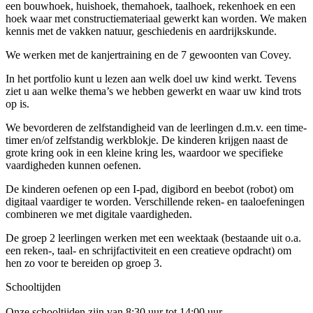
een bouwhoek, huishoek, themahoek, taalhoek, rekenhoek en een
hoek waar met constructiemateriaal gewerkt kan worden. We maken
kennis met de vakken natuur, geschiedenis en aardrijkskunde.
We werken met de kanjertraining en de 7 gewoonten van Covey.
In het portfolio kunt u lezen aan welk doel uw kind werkt. Tevens
ziet u aan welke thema’s we hebben gewerkt en waar uw kind trots
op is.
We bevorderen de zelfstandigheid van de leerlingen d.m.v. een time-
timer en/of zelfstandig werkblokje. De kinderen krijgen naast de
grote kring ook in een kleine kring les, waardoor we specifieke
vaardigheden kunnen oefenen.
De kinderen oefenen op een I-pad, digibord en beebot (robot) om
digitaal vaardiger te worden. Verschillende reken- en taaloefeningen
combineren we met digitale vaardigheden.
De groep 2 leerlingen werken met een weektaak (bestaande uit o.a.
een reken-, taal- en schrijfactiviteit en een creatieve opdracht) om
hen zo voor te bereiden op groep 3.
Schooltijden
Onze schooltijden zijn van 8:30 uur tot 14:00 uur.