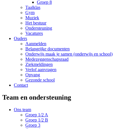
Groep 8
Taalklas
Gym
Muziek
Het bestuur
Ondersteuning
Vacatures
Ouders
Aanmelden
Belangrijke documenten
Onderwijs maak je samen (onderwijs en school)
Medezeggenschapsraad
Ziekmeldingen
Verlof aanvragen
Opvang
Gezonde school
Contact
Team en ondersteuning
Ons team
Groep 1/2 A
Groep 1/2 B
Groep 3