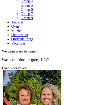
Groep 4
Groep 5
Groep 6
Groep 7
Groep 8
Taalklas
Gym
Muziek
Het bestuur
Ondersteuning
Vacatures
We gaan weer beginnen!
Wat is er te doen in groep 1-2a?
Even voorstellen