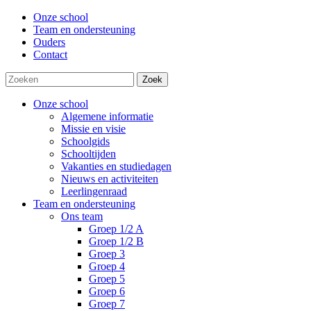
Onze school
Team en ondersteuning
Ouders
Contact
Zoek
Onze school
Algemene informatie
Missie en visie
Schoolgids
Schooltijden
Vakanties en studiedagen
Nieuws en activiteiten
Leerlingenraad
Team en ondersteuning
Ons team
Groep 1/2 A
Groep 1/2 B
Groep 3
Groep 4
Groep 5
Groep 6
Groep 7