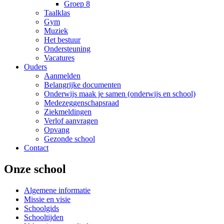
Groep 8
Taalklas
Gym
Muziek
Het bestuur
Ondersteuning
Vacatures
Ouders
Aanmelden
Belangrijke documenten
Onderwijs maak je samen (onderwijs en school)
Medezeggenschapsraad
Ziekmeldingen
Verlof aanvragen
Opvang
Gezonde school
Contact
Onze school
Algemene informatie
Missie en visie
Schoolgids
Schooltijden