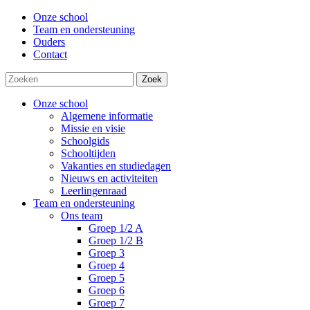
Onze school
Team en ondersteuning
Ouders
Contact
Zoek
Onze school
Algemene informatie
Missie en visie
Schoolgids
Schooltijden
Vakanties en studiedagen
Nieuws en activiteiten
Leerlingenraad
Team en ondersteuning
Ons team
Groep 1/2 A
Groep 1/2 B
Groep 3
Groep 4
Groep 5
Groep 6
Groep 7