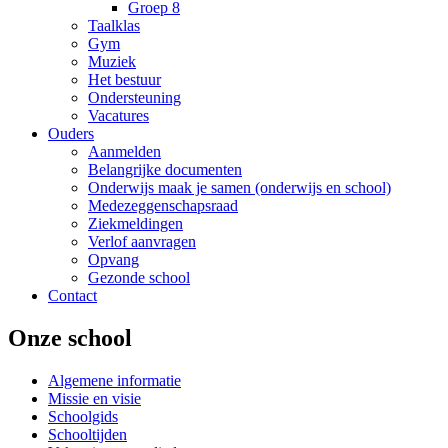
Groep 8
Taalklas
Gym
Muziek
Het bestuur
Ondersteuning
Vacatures
Ouders
Aanmelden
Belangrijke documenten
Onderwijs maak je samen (onderwijs en school)
Medezeggenschapsraad
Ziekmeldingen
Verlof aanvragen
Opvang
Gezonde school
Contact
Onze school
Algemene informatie
Missie en visie
Schoolgids
Schooltijden