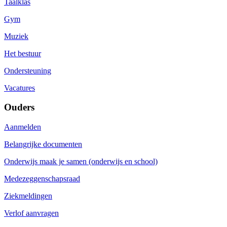
Taalklas
Gym
Muziek
Het bestuur
Ondersteuning
Vacatures
Ouders
Aanmelden
Belangrijke documenten
Onderwijs maak je samen (onderwijs en school)
Medezeggenschapsraad
Ziekmeldingen
Verlof aanvragen