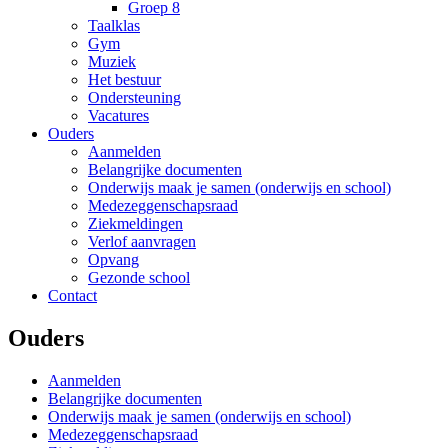
Groep 8
Taalklas
Gym
Muziek
Het bestuur
Ondersteuning
Vacatures
Ouders
Aanmelden
Belangrijke documenten
Onderwijs maak je samen (onderwijs en school)
Medezeggenschapsraad
Ziekmeldingen
Verlof aanvragen
Opvang
Gezonde school
Contact
Ouders
Aanmelden
Belangrijke documenten
Onderwijs maak je samen (onderwijs en school)
Medezeggenschapsraad