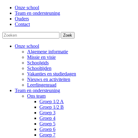
Onze school
Team en ondersteuning
Ouders
Contact
Zoek
Onze school
Algemene informatie
Missie en visie
Schoolgids
Schooltijden
Vakanties en studiedagen
Nieuws en activiteiten
Leerlingenraad
Team en ondersteuning
Ons team
Groep 1/2 A
Groep 1/2 B
Groep 3
Groep 4
Groep 5
Groep 6
Groep 7