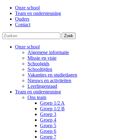
Onze school
Team en ondersteuning
Ouders
Contact
Zoek
Onze school
Algemene informatie
Missie en visie
Schoolgids
Schooltijden
Vakanties en studiedagen
Nieuws en activiteiten
Leerlingenraad
Team en ondersteuning
Ons team
Groep 1/2 A
Groep 1/2 B
Groep 3
Groep 4
Groep 5
Groep 6
Groep 7