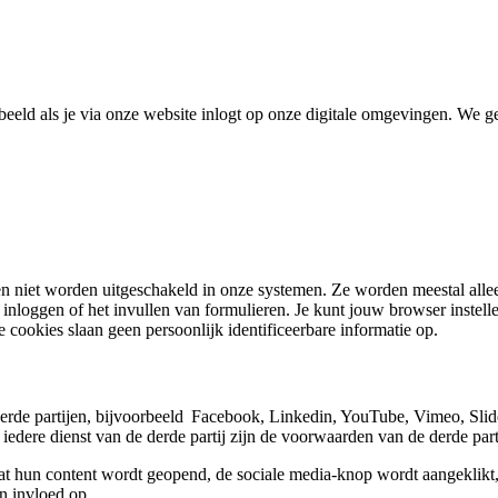
beeld als je via onze website inlogt op onze digitale omgevingen. We 
n niet worden uitgeschakeld in onze systemen. Ze worden meestal allee
 inloggen of het invullen van formulieren. Je kunt jouw browser instel
cookies slaan geen persoonlijk identificeerbare informatie op.
de partijen, bijvoorbeeld Facebook, Linkedin, YouTube, Vimeo, SlideS
edere dienst van de derde partij zijn de voorwaarden van de derde part
at hun content wordt geopend, de sociale media-knop wordt aangeklikt
en invloed op.