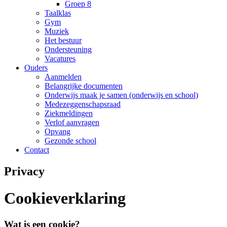
Groep 8
Taalklas
Gym
Muziek
Het bestuur
Ondersteuning
Vacatures
Ouders
Aanmelden
Belangrijke documenten
Onderwijs maak je samen (onderwijs en school)
Medezeggenschapsraad
Ziekmeldingen
Verlof aanvragen
Opvang
Gezonde school
Contact
Privacy
Cookieverklaring
Wat is een cookie?