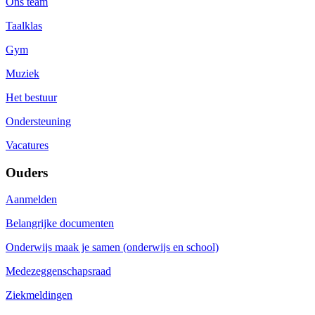
Ons team
Taalklas
Gym
Muziek
Het bestuur
Ondersteuning
Vacatures
Ouders
Aanmelden
Belangrijke documenten
Onderwijs maak je samen (onderwijs en school)
Medezeggenschapsraad
Ziekmeldingen